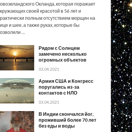
овозеландского Окланда, которая поражает
кружающих своей красотой в 56 лет и
рактически полным отсутствием морщин на
ице и шее, а также руках, которые бы
озволили …
Рядом с Солнцем
замечено несколько
огромных объектов
03.04.2021
Армия США и Конгресс
поругались из-за
контактов с НЛО
03.04.2021
В Индии скончался йог,
проживший более 70 лет
без еды и воды