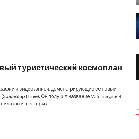
 новый туристический космоплан
ографии и видеозаписи, демонстрирующие ее новый
(SpaceShipThree). Он получил название VSS Imagine и
х пилотов и шестерых …