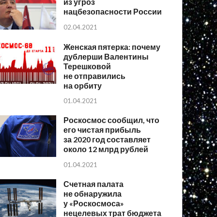
из угроз
нацбезопасности России
02.04.2021
Женская пятерка: почему
дублерши Валентины
Терешковой
не отправились
на орбиту
01.04.2021
Роскосмос сообщил, что
его чистая прибыль
за 2020 год составляет
около 12 млрд рублей
01.04.2021
Счетная палата
не обнаружила
у «Роскосмоса»
нецелевых трат бюджета