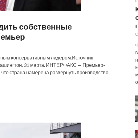
Р
дить собственные
ремьер
О
Ф
в
чным консервативным лидером.Источник
н
at Вашингтон. 31 марта. ИНТЕРФАКС — Премьер-
к
 что страна намерена развернуть производство
м
о