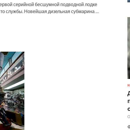
Первой серийной бесшумной подводной лодке
сто службы. Новейшая дизельная субмарина …
Н
О
Ф