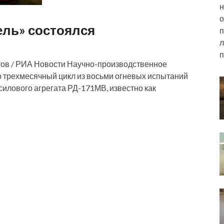
н
о
ель» состоялся
п
л
п
тов / РИА Новости Научно-производственное
трехмесячный цикл из восьми огневых испытаний
силового агрегата РД-171МВ, известно как