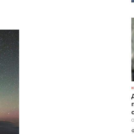
Н
О
Ф