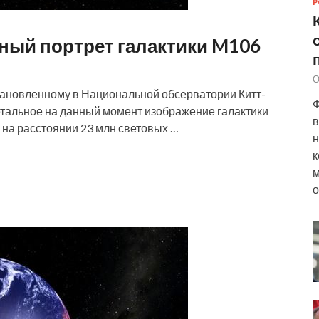
Р
ный портрет галактики M106
О
тановленному в Национальной обсерватории Китт-
Ф
етальное на данный момент изображение галактики
в
 на расстоянии 23 млн световых …
н
к
м
о