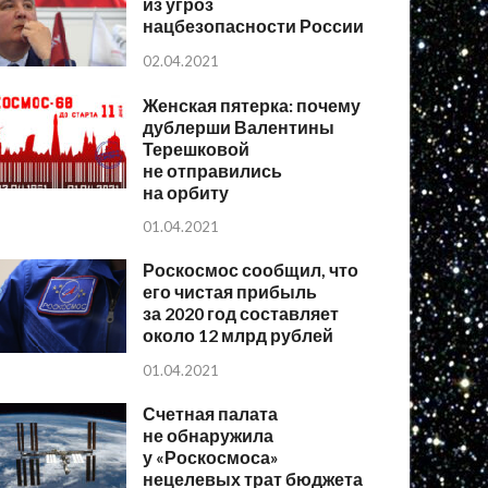
из угроз
нацбезопасности России
02.04.2021
Женская пятерка: почему
дублерши Валентины
Терешковой
не отправились
на орбиту
01.04.2021
Роскосмос сообщил, что
его чистая прибыль
за 2020 год составляет
около 12 млрд рублей
01.04.2021
Счетная палата
не обнаружила
у «Роскосмоса»
нецелевых трат бюджета