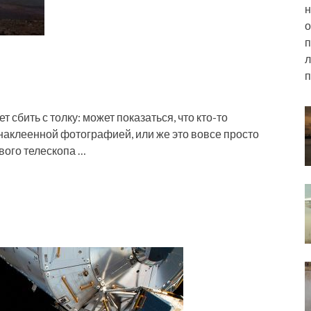
н
о
п
л
п
бить с толку: может показаться, что кто-то
наклеенной фотографией, или же это вовсе просто
вого телескопа …