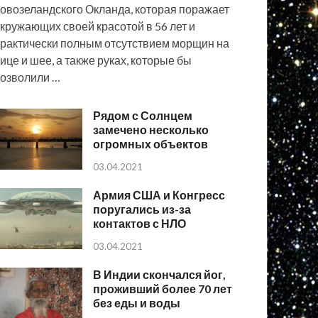
овозеландского Окланда, которая поражает
кружающих своей красотой в 56 лет и
рактически полным отсутствием морщин на
ице и шее, а также руках, которые бы
озволили …
Рядом с Солнцем
замечено несколько
огромных объектов
03.04.2021
Армия США и Конгресс
поругались из-за
контактов с НЛО
03.04.2021
В Индии скончался йог,
проживший более 70 лет
без еды и воды