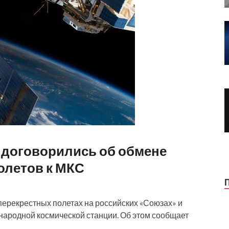
е договорились об обмене
олетов к МКС
перекрестных полетах на российских «Союзах» и
народной космической станции. Об этом сообщает