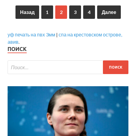
Назад
1
2
3
4
Далее
уф печать на пвх 3мм
|
спа на крестовском острове,
авив
.
ПОИСК