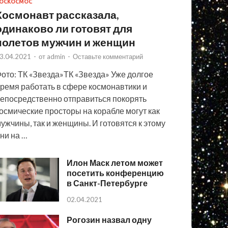
ОСКОСМОС
Космонавт рассказала,
одинаково ли готовят для
полетов мужчин и женщин
3.04.2021
-
от
admin
-
Оставьте комментарий
ото: ТК «Звезда»ТК «Звезда» Уже долгое
ремя работать в сфере космонавтики и
епосредственно отправиться покорять
осмические просторы на корабле могут как
ужчины, так и женщины. И готовятся к этому
ни на …
Илон Маск летом может
посетить конференцию
в Санкт-Петербурге
02.04.2021
Рогозин назвал одну