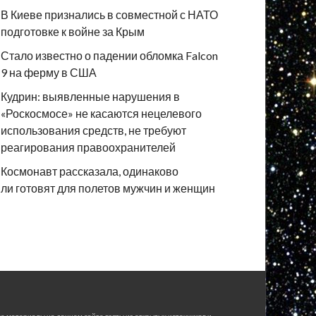
В Киеве признались в совместной с НАТО
подготовке к войне за Крым
Стало известно о падении обломка Falcon
9 на ферму в США
Кудрин: выявленные нарушения в
«Роскосмосе» не касаются нецелевого
использования средств, не требуют
реагирования правоохранителей
Космонавт рассказала, одинаково
ли готовят для полетов мужчин и женщин
е материалы на данном сайте взяты из открытых источников и