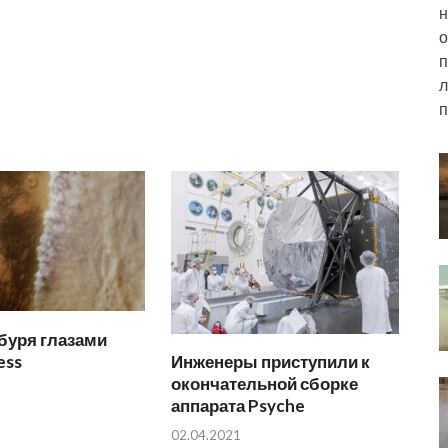
н
о
п
л
п
буря глазами
ess
Инженеры приступили к
окончательной сборке
аппарата Psyche
02.04.2021