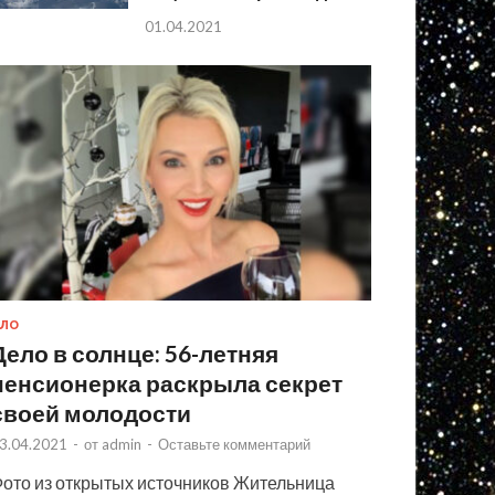
01.04.2021
ЛО
Дело в солнце: 56-летняя
пенсионерка раскрыла секрет
своей молодости
3.04.2021
-
от
admin
-
Оставьте комментарий
ото из открытых источников Жительница