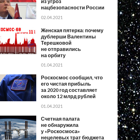
из угроз
нацбезопасности России
02.04.2021
Женская пятерка: почему
дублерши Валентины
Терешковой
не отправились
на орбиту
01.04.2021
Роскосмос сообщил, что
его чистая прибыль
за 2020 год составляет
около 12 млрд рублей
01.04.2021
Счетная палата
не обнаружила
у «Роскосмоса»
нецелевых трат бюджета