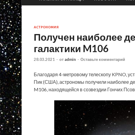
АСТРОНОМИЯ
Получен наиболее д
галактики M106
28.03.2021
-
от
admin
-
Оставьте комментарий
Благодаря 4-метровому телескопу KPNO, ус
Пик (США), астрономы получили наиболее д
M106, находящейся в созвездии Гончих Псов 