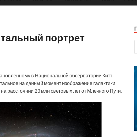
етальный портрет
тановленному в Национальной обсерватории Китт-
етальное на данный момент изображение галактики
на расстоянии 23 млн световых лет от Млечного Пути.