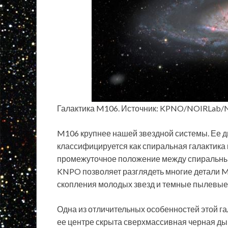
Галактика M106. Источник: KPNO/NOIRLab
M106 крупнее нашей звездной системы. Ее ди
классифицируется как спиральная галактика 
промежуточное положение между спиральным
KNPO позволяет разглядеть многие детали M1
скопления молодых звезд и темные пылевые
Одна из отличительных особенностей этой га
ее центре скрыта сверхмассивная черная дыр