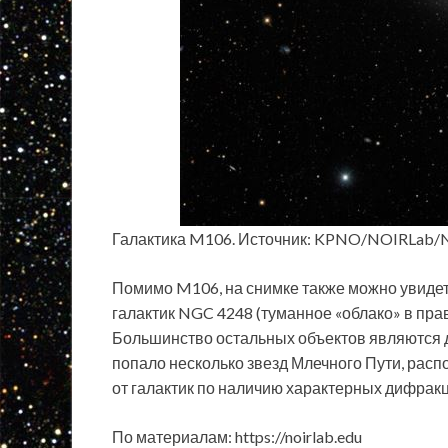
Галактика M106. Источник: KPNO/NOIRLab
Помимо M106, на снимке также можно увидет
галактик NGC 4248 (туманное «облако» в прав
Большинство остальных объектов являются 
попало несколько звезд Млечного Пути, расп
от галактик по наличию характерных дифрак
По материалам: https://noirlab.edu