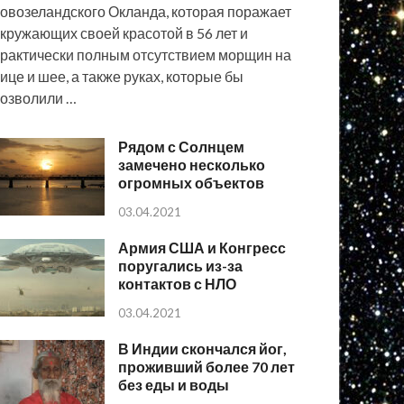
овозеландского Окланда, которая поражает
кружающих своей красотой в 56 лет и
рактически полным отсутствием морщин на
ице и шее, а также руках, которые бы
озволили …
Рядом с Солнцем
замечено несколько
огромных объектов
03.04.2021
Армия США и Конгресс
поругались из-за
контактов с НЛО
03.04.2021
В Индии скончался йог,
проживший более 70 лет
без еды и воды