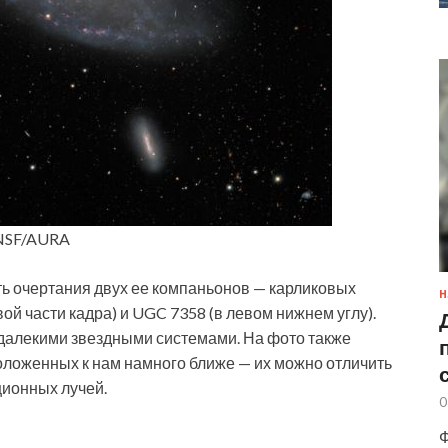
/NSF/AURA
ь очертания двух ее компаньонов — карликовых
Н
ой части кадра) и UGC 7358 (в левом нижнем углу).
далекими звездными системами. На фото также
оложенных к нам намного ближе — их можно отличить
ционных лучей.
0
Ф