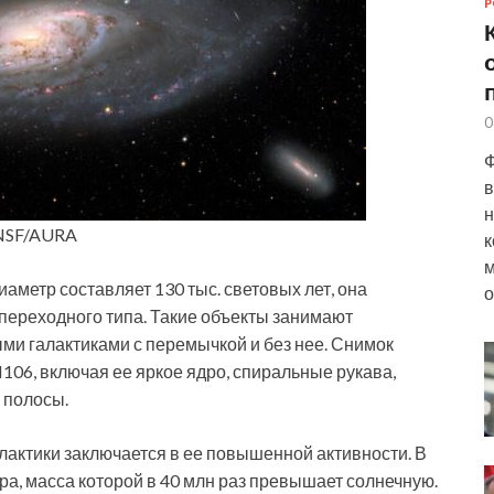
Р
0
Ф
в
н
/NSF/AURA
к
м
аметр составляет 130 тыс. световых лет, она
о
переходного типа. Такие объекты занимают
и галактиками с перемычкой и без нее. Снимок
06, включая ее яркое ядро, спиральные рукава,
 полосы.
лактики заключается в ее повышенной активности. В
а, масса которой в 40 млн раз превышает солнечную.