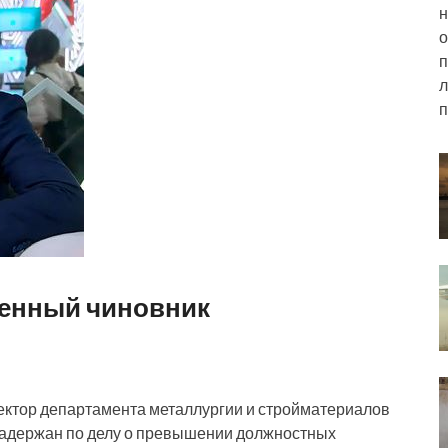
н
о
п
л
п
енный чиновник
ектор департамента металлургии и стройматериалов
адержан по делу о превышении должностных