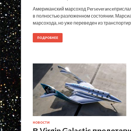
Американский марсоход Perseveranceприслал 
в полностью разложенном состоянии. Марсиа
марсохода, но уже переведен из транспортир
ПОДРОБНЕЕ
НОВОСТИ
В Virgin Galactic предста