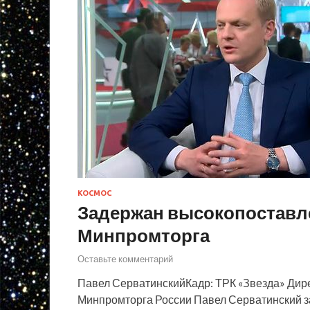
КОСМОС
Задержан высокопоставл
Минпромторга
Оставьте комментарий
Павел СерватинскийКадр: ТРК «Звезда» Дир
Минпромторга России Павел Серватинский з