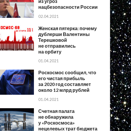
из угроз
нацбезопасности России
02.04.2021
Женская пятерка: почему
дублерши Валентины
Терешковой
не отправились
на орбиту
01.04.2021
Роскосмос сообщил, что
его чистая прибыль
за 2020 год составляет
около 12 млрд рублей
01.04.2021
Счетная палата
не обнаружила
у «Роскосмоса»
нецелевых трат бюджета