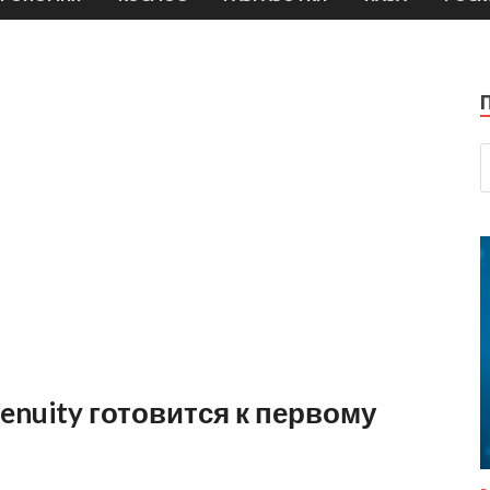
enuity готовится к первому