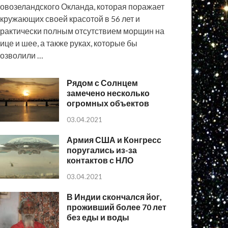
овозеландского Окланда, которая поражает
кружающих своей красотой в 56 лет и
рактически полным отсутствием морщин на
ице и шее, а также руках, которые бы
озволили …
Рядом с Солнцем
замечено несколько
огромных объектов
03.04.2021
Армия США и Конгресс
поругались из-за
контактов с НЛО
03.04.2021
В Индии скончался йог,
проживший более 70 лет
без еды и воды