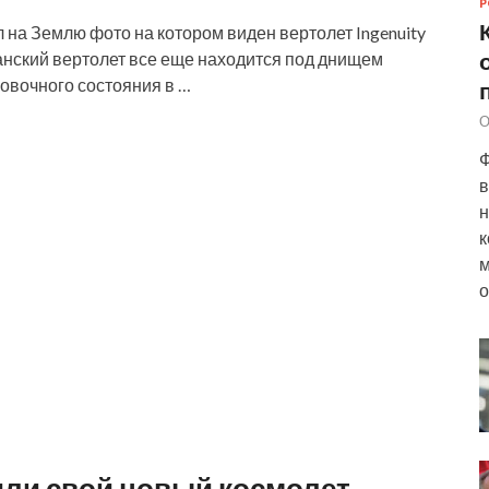
Р
на Землю фото на котором виден вертолет Ingenuity
нский вертолет все еще находится под днищем
овочного состояния в …
О
Ф
в
н
к
м
о
вили свой новый космолет