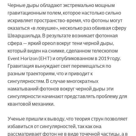
Черные дыры обладают экстремально мощным
гравитационным полем, которое настолько сильно
искривляет пространство-время, что фотоны могут
оказаться «в ловушке», несколько раз обвивая сферу
Шварцшильда. В результате возникает фотонная
сфера — яркий ореол вокруг тени черной дыры,
который виден на снимке, сделанном телескопом
Event Horizon (EHT) и опубликованном в 2019 году.
Гравитация вынуждает свет перемещаться по
разным траекториям, что и приводит к
сингулярностям. В случае многократных
наматываний фотонов вокруг черной дыры эти
сингулярности начинают представлять проблему для
квантовой механики.
Ученые пришли к выводу, что теория струн позволяет
избавиться от сингулярностей, так как она
рассматривает фотон не в виде точечной частицы, а в