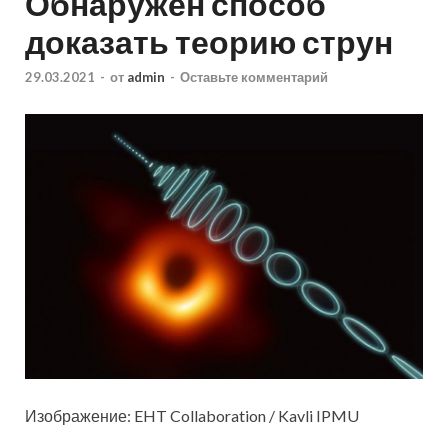
Обнаружен способ
доказать теорию струн
29.03.2021
-
от
admin
-
Оставьте комментарий
Изображение: EHT Collaboration / Kavli IPMU