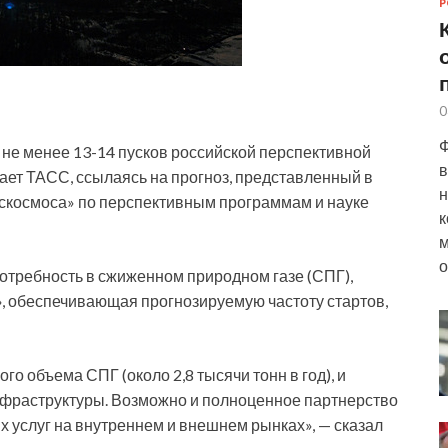
Р
0
Ф
 не менее 13-14 пусков российской перспективной
в
ает ТАСС, ссылаясь на прогноз, представленный в
н
оскосмоса» по перспективным программам и науке
к
м
о
потребность в сжиженном природном газе (СПГ),
 обеспечивающая прогнозируемую частоту стартов,
го объема СПГ (около 2,8 тысячи тонн в год), и
нфраструктуры. Возможно и полноценное партнерство
 услуг на внутреннем и внешнем рынках», — сказал