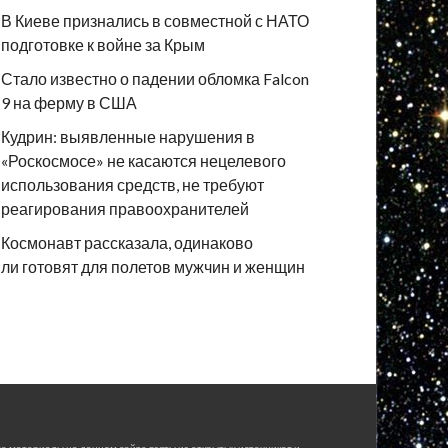
В Киеве признались в совместной с НАТО
подготовке к войне за Крым
Стало известно о падении обломка Falcon
9 на ферму в США
Кудрин: выявленные нарушения в
«Роскосмосе» не касаются нецелевого
использования средств, не требуют
реагирования правоохранителей
Космонавт рассказала, одинаково
ли готовят для полетов мужчин и женщин
е материалы на данном сайте взяты из открытых источников и