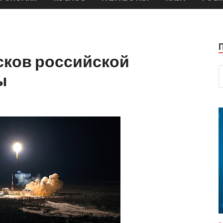
сков российской
ы