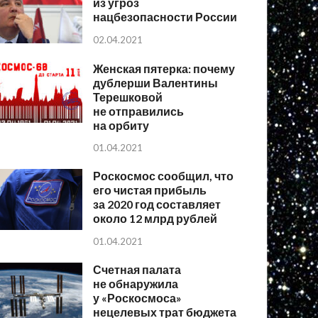
из угроз
нацбезопасности России
02.04.2021
Женская пятерка: почему
дублерши Валентины
Терешковой
не отправились
на орбиту
01.04.2021
Роскосмос сообщил, что
его чистая прибыль
за 2020 год составляет
около 12 млрд рублей
01.04.2021
Счетная палата
не обнаружила
у «Роскосмоса»
нецелевых трат бюджета