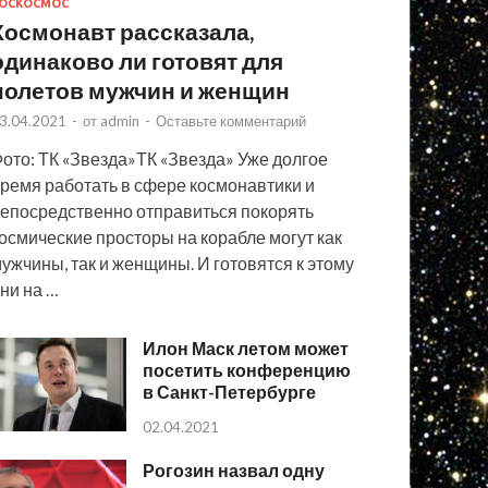
ОСКОСМОС
Космонавт рассказала,
одинаково ли готовят для
полетов мужчин и женщин
3.04.2021
-
от
admin
-
Оставьте комментарий
ото: ТК «Звезда»ТК «Звезда» Уже долгое
ремя работать в сфере космонавтики и
епосредственно отправиться покорять
осмические просторы на корабле могут как
ужчины, так и женщины. И готовятся к этому
ни на …
Илон Маск летом может
посетить конференцию
в Санкт-Петербурге
02.04.2021
Рогозин назвал одну