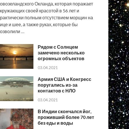
овозеландского Окланда, которая поражает
кружающих своей красотой в 56 лет и
рактически полным отсутствием морщин на
ице и шее, а также руках, которые бы
озволили …
Рядом с Солнцем
замечено несколько
огромных объектов
03.04.2021
Армия США и Конгресс
поругались из-за
контактов с НЛО
03.04.2021
В Индии скончался йог,
проживший более 70 лет
без еды и воды