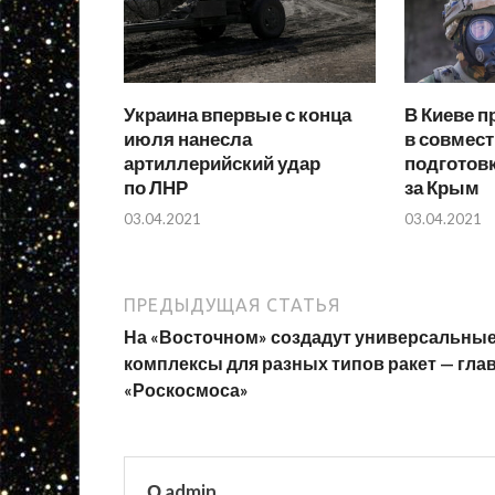
Украина впервые с конца
В Киеве п
июля нанесла
в совмест
артиллерийский удар
подготовк
по ЛНР
за Крым
03.04.2021
03.04.2021
ПРЕДЫДУЩАЯ СТАТЬЯ
На «Восточном» создадут универсальны
комплексы для разных типов ракет — гла
«Роскосмоса»
О admin