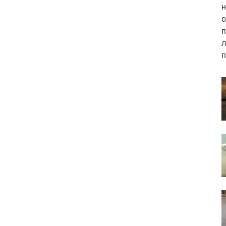
н
о
п
л
п