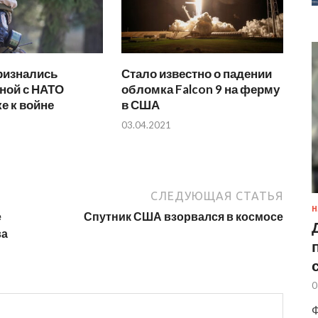
ризнались
Стало известно о падении
ной с НАТО
обломка Falcon 9 на ферму
е к войне
в США
03.04.2021
СЛЕДУЮЩАЯ СТАТЬЯ
Н
е
Спутник США взорвался в космосе
ва
0
Ф