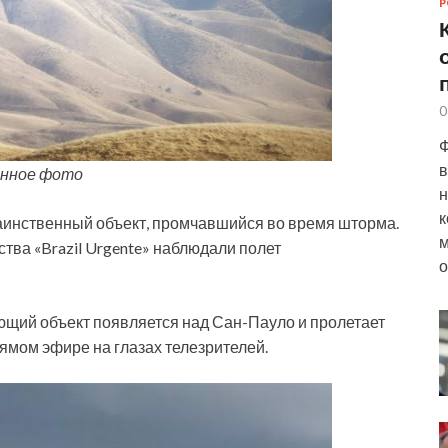
Р
0
Ф
в
нное фото
н
к
аинственный объект, промчавшийся во время шторма.
м
тва «Brazil Urgente» наблюдали полет
о
щий объект появляется над Сан-Пауло и пролетает
рямом эфире на глазах телезрителей.