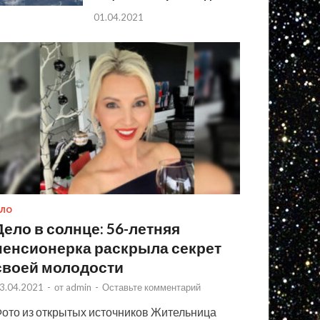
01.04.2021
ЛО
Дело в солнце: 56-летняя
пенсионерка раскрыла секрет
своей молодости
3.04.2021
-
от
admin
-
Оставьте комментарий
ото из открытых источников Жительница