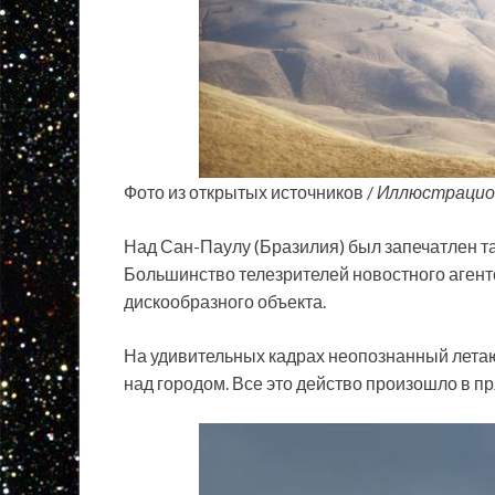
Фото из открытых источников /
Иллюстрацио
Над Сан-Паулу (Бразилия) был запечатлен т
Большинство телезрителей новостного агентс
дискообразного объекта.
На удивительных
кадрах неопознанный летаю
над городом. Все это действо произошло в п