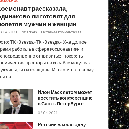
ОСКОСМОС
Космонавт рассказала,
одинаково ли готовят для
полетов мужчин и женщин
3.04.2021
-
от
admin
-
Оставьте комментарий
ото: ТК «Звезда»ТК «Звезда» Уже долгое
ремя работать в сфере космонавтики и
епосредственно отправиться покорять
осмические просторы на корабле могут как
ужчины, так и женщины. И готовятся к этому
ни на …
Илон Маск летом может
посетить конференцию
в Санкт-Петербурге
02.04.2021
Рогозин назвал одну