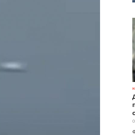
Н
0
Ф