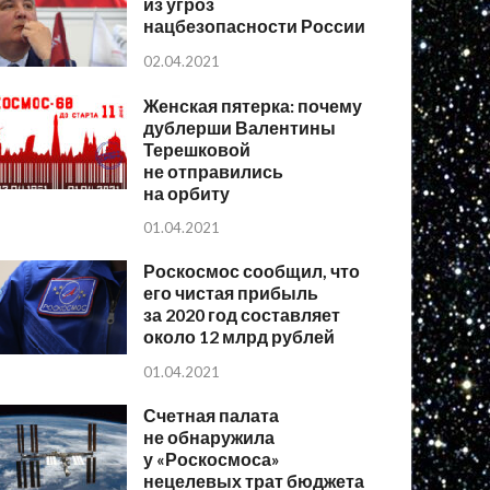
из угроз
нацбезопасности России
02.04.2021
Женская пятерка: почему
дублерши Валентины
Терешковой
не отправились
на орбиту
01.04.2021
Роскосмос сообщил, что
его чистая прибыль
за 2020 год составляет
около 12 млрд рублей
01.04.2021
Счетная палата
не обнаружила
у «Роскосмоса»
нецелевых трат бюджета