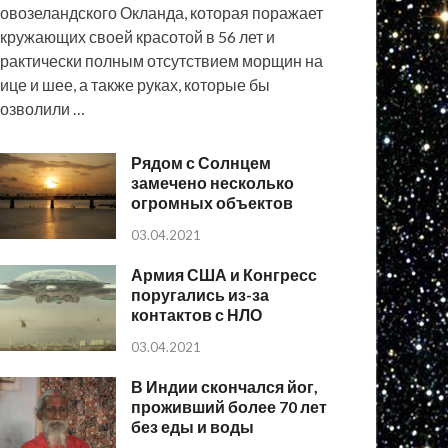
овозеландского Окланда, которая поражает
кружающих своей красотой в 56 лет и
рактически полным отсутствием морщин на
ице и шее, а также руках, которые бы
озволили …
Рядом с Солнцем
замечено несколько
огромных объектов
03.04.2021
Армия США и Конгресс
поругались из-за
контактов с НЛО
03.04.2021
В Индии скончался йог,
проживший более 70 лет
без еды и воды