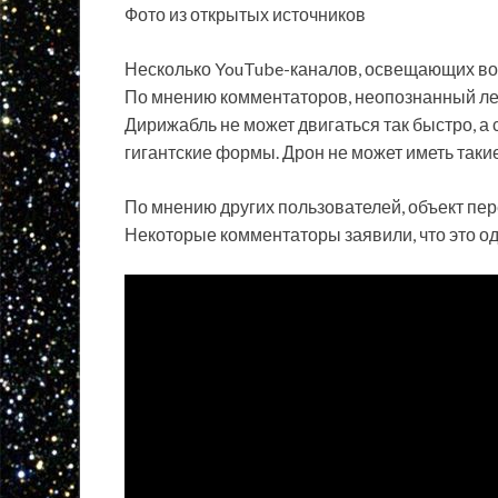
Фото из открытых источников
Несколько YouTube-каналов, освещающих во
По мнению комментаторов, неопознанный лет
Дирижабль не может двигаться так быстро, а 
гигантские формы. Дрон не может иметь таки
По мнению других пользователей, объект пер
Некоторые комментаторы заявили, что это од