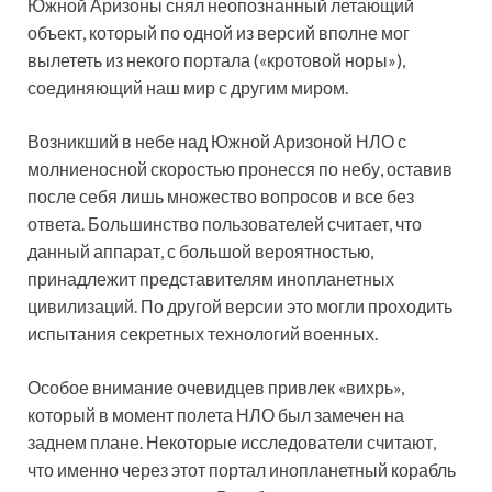
Южной Аризоны снял неопознанный летающий
объект, который по одной из версий вполне мог
вылететь из некого портала («кротовой норы»),
соединяющий наш мир с другим миром.
Возникший в небе
над Южной Аризоной НЛО с
молниеносной скоростью пронесся по небу, оставив
после себя лишь множество вопросов и все без
ответа. Большинство пользователей считает, что
данный аппарат, с большой вероятностью,
принадлежит представителям инопланетных
цивилизаций. По другой версии это могли проходить
испытания секретных технологий военных.
Особое внимание очевидцев привлек «вихрь»,
который в момент полета НЛО был замечен на
заднем плане. Некоторые исследователи считают,
что именно через этот портал инопланетный корабль