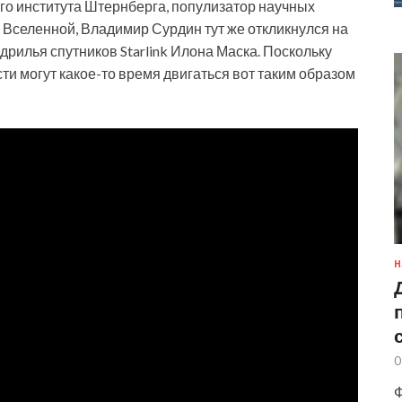
о института Штернберга, популизатор научных
 Вселенной, Владимир Сурдин тут же откликнулся на
адрилья спутников Starlink Илона Маска. Поскольку
сти могут какое-то время двигаться вот таким образом
Н
0
Ф