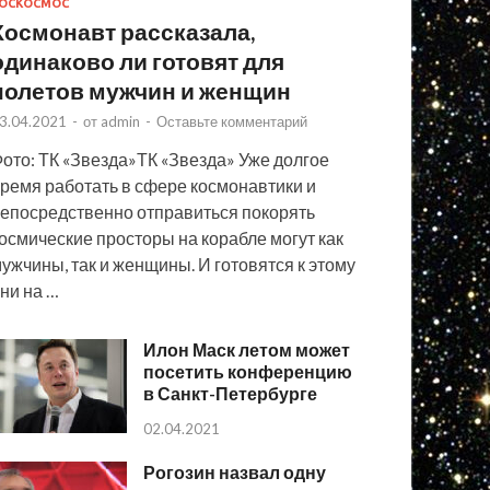
ОСКОСМОС
Космонавт рассказала,
одинаково ли готовят для
полетов мужчин и женщин
3.04.2021
-
от
admin
-
Оставьте комментарий
ото: ТК «Звезда»ТК «Звезда» Уже долгое
ремя работать в сфере космонавтики и
епосредственно отправиться покорять
осмические просторы на корабле могут как
ужчины, так и женщины. И готовятся к этому
ни на …
Илон Маск летом может
посетить конференцию
в Санкт-Петербурге
02.04.2021
Рогозин назвал одну