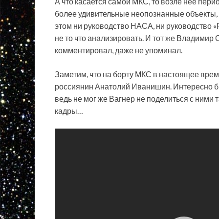
А что касается самой МКС, то возле нее пер
более удивительные неопознанные объекты, 
этом ни руководство НАСА, ни руководство «
не то что анализировать. И тот же Владимир С
комментировал, даже не упоминал.
Заметим, что на борту МКС в настоящее вре
россиянин Анатолий Иванишин. Интересно был
ведь не мог же Вагнер не поделиться с ними 
кадры…