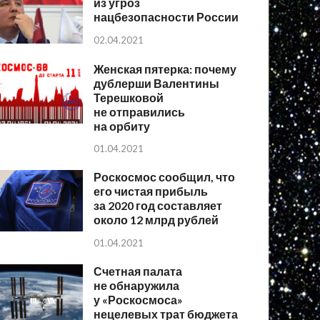
из угроз
нацбезопасности России
02.04.2021
Женская пятерка: почему
дублерши Валентины
Терешковой
не отправились
на орбиту
01.04.2021
Роскосмос сообщил, что
его чистая прибыль
за 2020 год составляет
около 12 млрд рублей
01.04.2021
Счетная палата
не обнаружила
у «Роскосмоса»
нецелевых трат бюджета