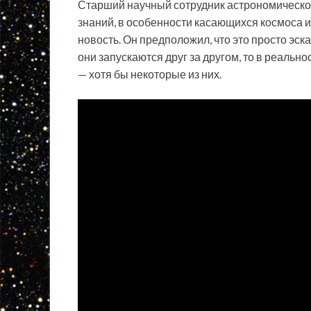
Старший научный сотрудник астрономическог
знаний, в особенности касающихся космоса и
новость. Он предположил, что это просто эск
они запускаются друг за другом, то в реально
— хотя бы некоторые из них.