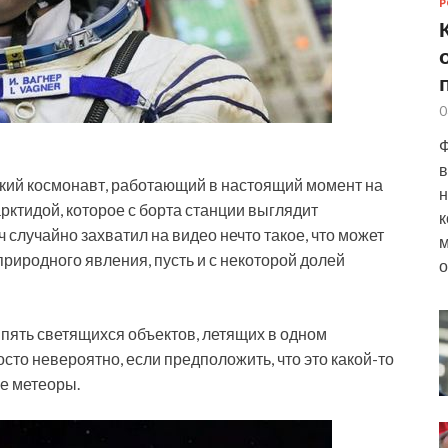
Р
0
Ф
в
ский космонавт, работающий в настоящий момент на
н
ктидой, которое с борта станции выглядит
к
 случайно захватил на
видео нечто такое, что может
м
природного явления, пусть и с некоторой долей
о
пять светящихся объектов, летящих в одном
сто невероятно, если предположить, что это какой-то
е метеоры.