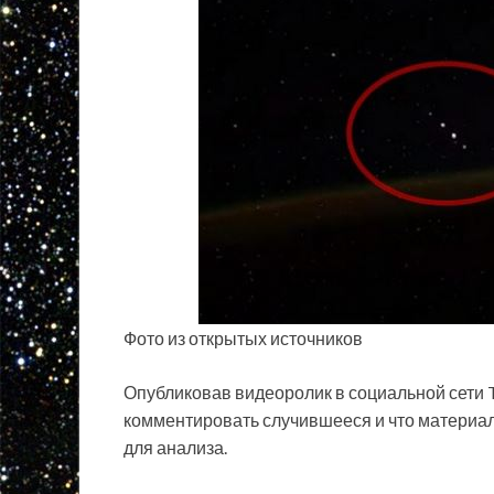
Фото из открытых источников
Опубликовав видеоролик в социальной сети Tw
комментировать случившееся и что материа
для анализа.