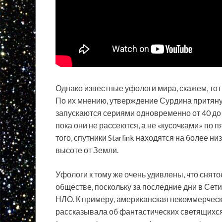
Однако известные уфологи мира, скажем, тот
По их мнению, утверждение Сурдина притянуто 
запускаются сериями одновременно от 40 до 6
пока они не рассеются, а не «кусочками» по 
того, спутники Starlink находятся на более н
высоте от Земли.
Уфологи к тому же очень удивлены, что снят
обществе, поскольку за последние дни в Сет
НЛО. К примеру, американская некоммерче
рассказывала об фантастических светящихс