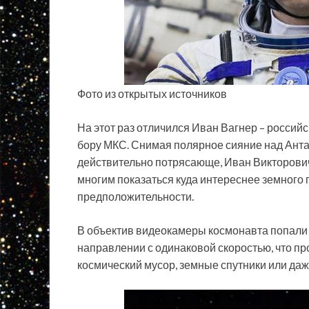
Фото из открытых источников
На этот раз отличился Иван Вагнер – россий
бору МКС. Снимая полярное сияние над Антар
действительно потрясающе, Иван Викторович
многим показаться куда интереснее земного 
предположительности.
В объектив видеокамеры космонавта попали 
направлении с одинаковой скоростью, что про
космический мусор, земные спутники или даж