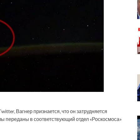
itter, Вагнер признается, что он затрудняется
лы переданы в соответствующий отдел «Роскосмоса»