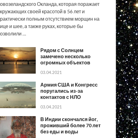
овозеландского Окланда, которая поражает
кружающих своей красотой в 56 лет и
рактически полным отсутствием морщин на
ице и шее, а также руках, которые бы
озволили …
Рядом с Солнцем
замечено несколько
огромных объектов
03.04.2021
Армия США и Конгресс
поругались из-за
контактов с НЛО
03.04.2021
В Индии скончался йог,
проживший более 70 лет
без еды и воды