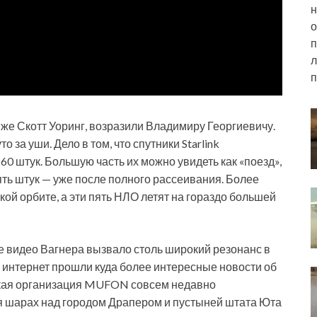
н
о
п
л
п
 же Скотт Уоринг, возразили Владимиру Георгиевичу.
за уши. Дело в том, что спутники Starlink
0 штук. Большую часть их можно увидеть как «поезд»,
пять штук — уже после полного рассеивания. Более
изкой орбите, а эти пять НЛО летят на гораздо большей
ое видео Вагнера вызвало столь широкий резонанс в
и интернет прошли куда более интересные новости об
ская организация MUFON совсем недавно
я шарах над городом Драпером и пустыней штата Юта