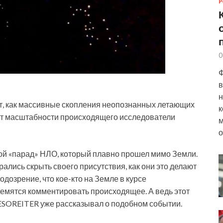
Р
0
Ф
в
н
т, как массивные скопления неопознанных летающих
к
От масштабности происходящего исследователи
м
о
ой «парад» НЛО, который плавно прошел мимо Земли.
ались скрыть своего присутствия, как они это делают
одозрение, что кое-кто на Земле в курсе
ремятся комментировать происходящее. А ведь этот
 ESOREITER уже рассказывал о подобном событии.