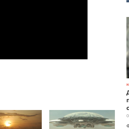
Н
0
Ф