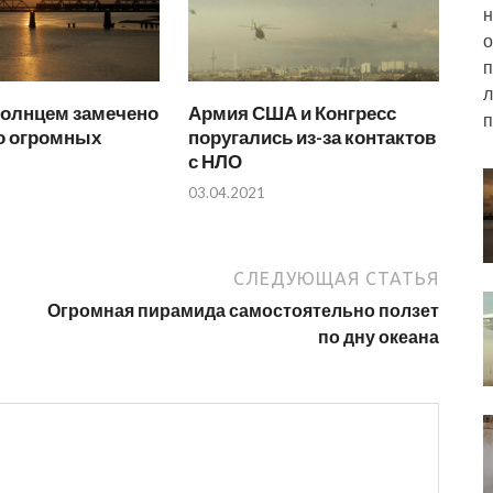
н
о
п
л
Солнцем замечено
Армия США и Конгресс
п
о огромных
поругались из-за контактов
с НЛО
03.04.2021
СЛЕДУЮЩАЯ СТАТЬЯ
й
Огромная пирамида самостоятельно ползет
по дну океана