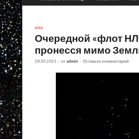
НЛО
Очередной «флот НЛ
пронесся мимо Земл
28.03.2021
-
от
admin
-
Оставьте комментарий