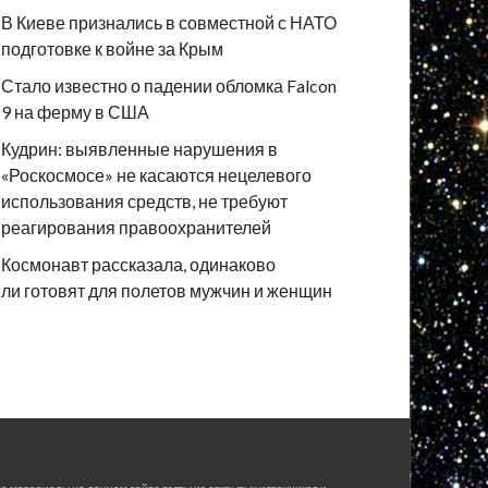
В Киеве признались в совместной с НАТО
подготовке к войне за Крым
Стало известно о падении обломка Falcon
9 на ферму в США
Кудрин: выявленные нарушения в
«Роскосмосе» не касаются нецелевого
использования средств, не требуют
реагирования правоохранителей
Космонавт рассказала, одинаково
ли готовят для полетов мужчин и женщин
е материалы на данном сайте взяты из открытых источников и