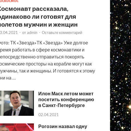
ОСКОСМОС
Космонавт рассказала,
одинаково ли готовят для
полетов мужчин и женщин
3.04.2021
-
от
admin
-
Оставьте комментарий
ото: ТК «Звезда»ТК «Звезда» Уже долгое
ремя работать в сфере космонавтики и
епосредственно отправиться покорять
осмические просторы на корабле могут как
ужчины, так и женщины. И готовятся к этому
ни на …
Илон Маск летом может
посетить конференцию
в Санкт-Петербурге
02.04.2021
Рогозин назвал одну