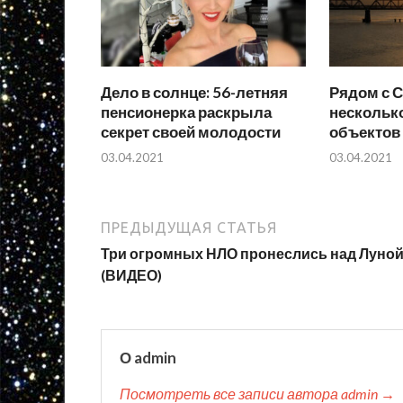
Дело в солнце: 56-летняя
Рядом с 
пенсионерка раскрыла
нескольк
секрет своей молодости
объектов
03.04.2021
03.04.2021
ПРЕДЫДУЩАЯ СТАТЬЯ
Три огромных НЛО пронеслись над Луно
(ВИДЕО)
О admin
Посмотреть все записи автора admin →