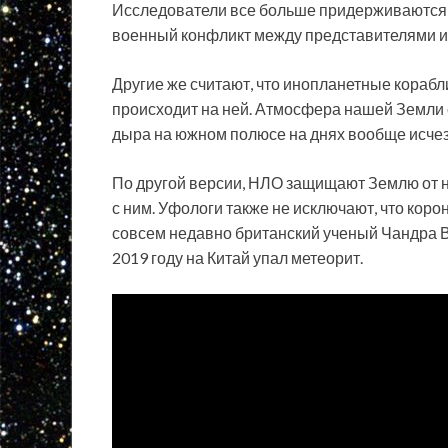
Исследователи все больше придерживаются т
военный конфликт между представителями и
Другие же считают, что инопланетные корабл
происходит на ней. Атмосфера нашей Земли 
дыра на южном полюсе на днях вообще исчез
По другой версии, НЛО защищают Землю от н
с ним. Уфологи также не исключают, что коро
совсем недавно британский ученый Чандра Ви
2019 году на Китай упал метеорит.