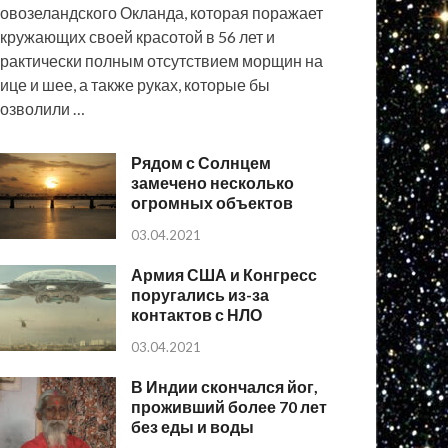
овозеландского Окланда, которая поражает
кружающих своей красотой в 56 лет и
рактически полным отсутствием морщин на
ице и шее, а также руках, которые бы
озволили …
Рядом с Солнцем
замечено несколько
огромных объектов
03.04.2021
Армия США и Конгресс
поругались из-за
контактов с НЛО
03.04.2021
В Индии скончался йог,
проживший более 70 лет
без еды и воды