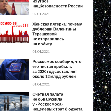
из угроз
нацбезопасности России
02.04.2021
Женская пятерка: почему
дублерши Валентины
Терешковой
не отправились
на орбиту
01.04.2021
Роскосмос сообщил, что
его чистая прибыль
за 2020 год составляет
около 12 млрд рублей
01.04.2021
Счетная палата
не обнаружила
у «Роскосмоса»
нецелевых трат бюджета