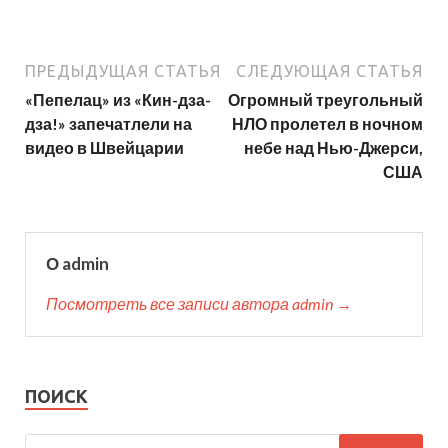
ПРЕДЫДУЩАЯ СТАТЬЯ
СЛЕДУЮЩАЯ СТАТЬЯ
«Пепелац» из «Кин-дза-
Огромный треугольный
дза!» запечатлели на
НЛО пролетел в ночном
видео в Швейцарии
небе над Нью-Джерси,
США
О admin
Посмотреть все записи автора admin →
ПОИСК