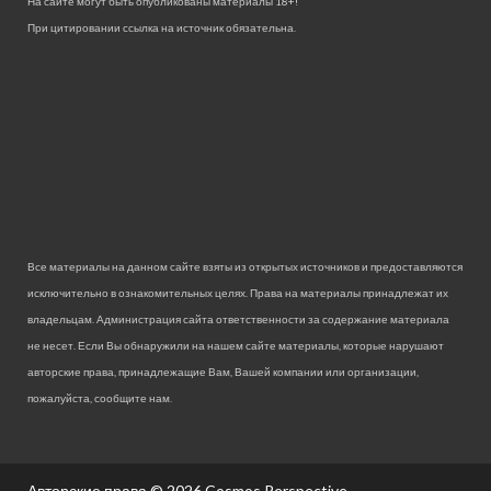
На сайте могут быть опубликованы материалы 18+!
При цитировании ссылка на источник обязательна.
Все материалы на данном сайте взяты из открытых источников и предоставляются
исключительно в ознакомительных целях. Права на материалы принадлежат их
владельцам. Администрация сайта ответственности за содержание материала
не несет. Если Вы обнаружили на нашем сайте материалы, которые нарушают
авторские права, принадлежащие Вам, Вашей компании или организации,
пожалуйста, сообщите нам.
Авторские права © 2026
Cosmos Perspective.
.