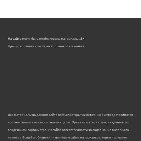
На сайте могут быть опубликованы материалы 18+!
При цитировании ссылка на источник обязательна.
Все материалы на данном сайте взяты из открытых источников и предоставляются
исключительно в ознакомительных целях. Права на материалы принадлежат их
владельцам. Администрация сайта ответственности за содержание материала
не несет. Если Вы обнаружили на нашем сайте материалы, которые нарушают