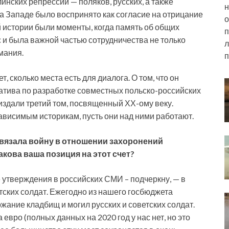
инских репрессий — поляков, русских, а также
н
на Западе было воспринято как согласие на отрицание
о
 истории были моменты, когда память об общих
п
 и была важной частью сотрудничества не только
л
мания.
п
 сколько места есть для диалога. О том, что он
иатива по разработке совместных польско-российских
 издали третий том, посвященный ХХ-ому веку.
ависимым историкам, пусть они над ними работают.
азвязала войну в отношении захоронений
акова ваша позиция на этот счет?
тверждения в российских СМИ – подчеркну, — в
ских солдат. Ежегодно из нашего госбюджета
ание кладбищ и могил русских и советских солдат.
 евро (полных данных на 2020 год у нас нет, но это