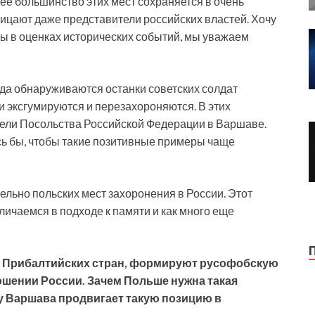
ее большинство этих мест сохраняется в очень
рицают даже представители российских властей. Хочу
цы в оценках исторических событий, мы уважаем
огда обнаруживаются останки советских солдат
и эксгумируются и перезахороняются. В этих
тели Посольства Российской Федерации в Варшаве.
ось бы, чтобы такие позитивные примеры чаще
ельно польских мест захоронения в России. Этот
личаемся в подходе к памяти и как много еще
ряд Прибалтийских стран, формируют русофобскую
ношении России. Зачем Польше нужна такая
му Варшава продвигает такую позицию в