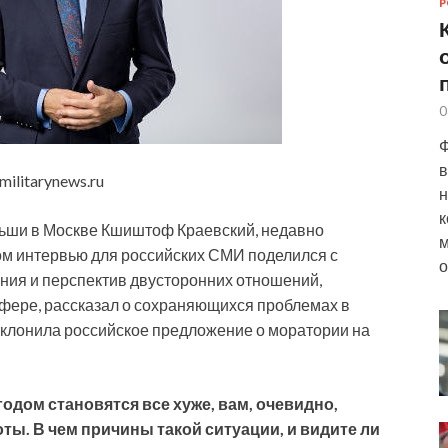
Р
0
Ф
в
litarynews.ru
н
к
льши в Москве Кшиштоф Краевский, недавно
м
ом интервью для российских СМИ поделился с
о
ния и перспектив
двусторонних отношений,
сфере, рассказал о сохраняющихся проблемах в
отклонила российское предложение о моратории на
одом становятся все хуже, вам, очевидно,
оты. В чем причины такой ситуации, и видите ли