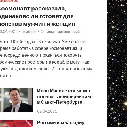
ОСКОСМОС
Космонавт рассказала,
одинаково ли готовят для
полетов мужчин и женщин
3.04.2021
-
от
admin
-
Оставьте комментарий
ото: ТК «Звезда»ТК «Звезда» Уже долгое
ремя работать в сфере космонавтики и
епосредственно отправиться покорять
осмические просторы на корабле могут как
ужчины, так и женщины. И готовятся к этому
ни на …
Илон Маск летом может
посетить конференцию
в Санкт-Петербурге
02.04.2021
Рогозин назвал одну