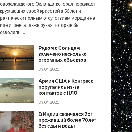
овозеландского Окланда, которая поражает
кружающих своей красотой в 56 лет и
рактически полным отсутствием морщин на
ице и шее, а также руках, которые бы
озволили …
Рядом с Солнцем
замечено несколько
огромных объектов
03.04.2021
Армия США и Конгресс
поругались из-за
контактов с НЛО
03.04.2021
В Индии скончался йог,
проживший более 70 лет
без еды и воды