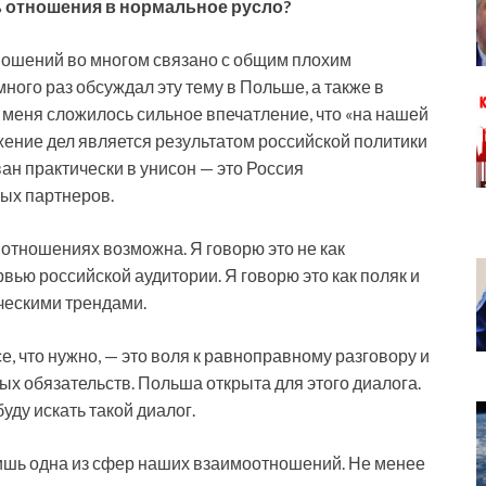
ь отношения в нормальное русло?
ношений во многом связано с общим плохим
ного раз обсуждал эту тему в Польше, а также в
У меня сложилось сильное впечатление, что «на нашей
ение дел является результатом российской политики
ан практически в унисон — это Россия
ных партнеров.
 отношениях возможна. Я говорю это не как
ью российской аудитории. Я говорю это как поляк и
ческими трендами.
, что нужно, — это воля к равноправному разговору и
х обязательств. Польша открыта для этого диалога.
буду искать такой диалог.
лишь одна из сфер наших взаимоотношений. Не менее