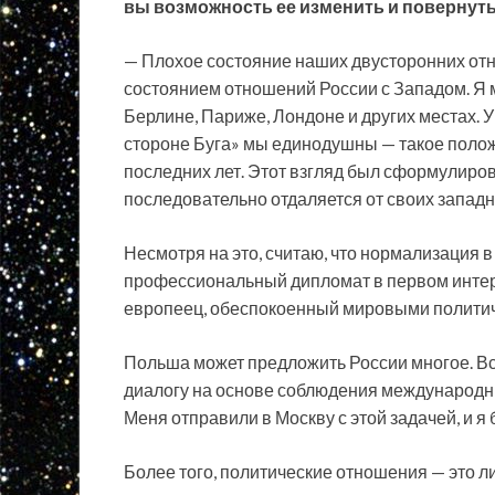
вы возможность ее изменить и повернут
— Плохое состояние наших двусторонних от
состоянием отношений России с Западом. Я м
Берлине, Париже, Лондоне и других местах. 
стороне Буга» мы единодушны — такое полож
последних лет. Этот взгляд был сформулиров
последовательно отдаляется от своих запад
Несмотря на это, считаю, что нормализация в
профессиональный дипломат в первом интерв
европеец, обеспокоенный мировыми полити
Польша может предложить России многое. Все
диалогу на основе соблюдения международны
Меня отправили в Москву с этой задачей, и я 
Более того, политические отношения — это 