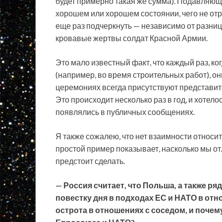
будет примерно такая же сумма). Подавляющ
хорошем или хорошем состоянии, чего не от
еще раз подчеркнуть — независимо от разни
кровавые жертвы солдат Красной Армии.
Это мало известный факт, что каждый раз, к
(например, во время строительных работ), он
церемониях всегда присутствуют представи
Это происходит несколько раз в год, и хотел
появлялись в публичных сообщениях.
Я также сожалею, что нет взаимности относит
простой пример показывает, насколько мы от
предстоит сделать.
— Россия считает, что Польша, а также 
повестку дня в подходах ЕС и НАТО в от
острота в отношениях с соседом, и поче