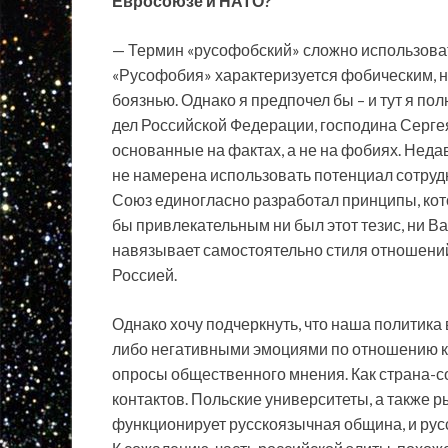
Евросоюзе и НАТО?
— Термин «русофобский» сложно использоват
«Русофобия» характеризуется фобическим, 
боязнью. Однако я предпочел бы – и тут я п
дел Российской Федерации, господина Серге
основанные на фактах, а не на фобиях. Неда
не намерена использовать потенциал сотрудн
Союз единогласно разработал принципы, кот
бы привлекательным ни был этот тезис, ни В
навязывает самостоятельно стиля отношени
Россией.
Однако хочу подчеркнуть, что наша политика 
либо негативными эмоциями по отношению к 
опросы общественного мнения. Как страна-с
контактов. Польские университеты, а также р
функционирует русскоязычная община, и русс