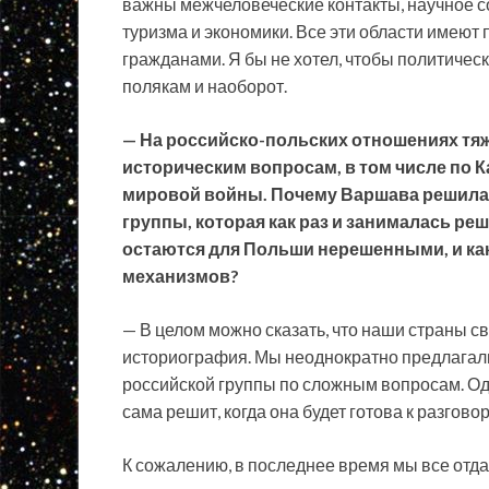
важны межчеловеческие контакты, научное с
туризма и экономики. Все эти области имею
гражданами. Я бы не хотел, чтобы политичес
полякам и наоборот.
— На российско-польских отношениях тя
историческим вопросам, в том числе по К
мировой войны. Почему Варшава решила п
группы, которая как раз и занималась ре
остаются для Польши нерешенными, и как
механизмов?
— В целом можно сказать, что наши страны с
историография. Мы неоднократно предлагали
российской группы по сложным вопросам. Одн
сама решит, когда она будет готова к разговор
К сожалению, в последнее время мы все отда