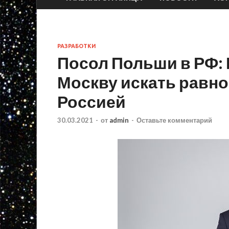
РАЗРАБОТКИ
Посол Польши в РФ:
Москву искать равн
Россией
30.03.2021
-
от
admin
-
Оставьте комментарий