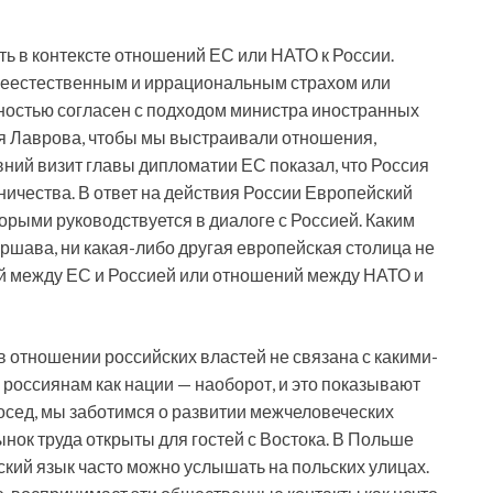
ь в контексте отношений ЕС или НАТО к России.
неестественным и иррациональным страхом или
олностью согласен с подходом министра иностранных
я Лаврова, чтобы мы выстраивали отношения,
вний визит главы дипломатии ЕС показал, что Россия
ичества. В ответ на действия России Европейский
орыми руководствуется в диалоге с Россией. Каким
аршава, ни какая-либо другая европейская столица не
й между ЕС и Россией или отношений между НАТО и
в отношении российских властей не связана с какими-
россиянам как нации — наоборот, и это показывают
осед, мы заботимся о развитии межчеловеческих
ынок труда открыты для гостей с Востока. В Польше
кий язык часто можно услышать на польских улицах.