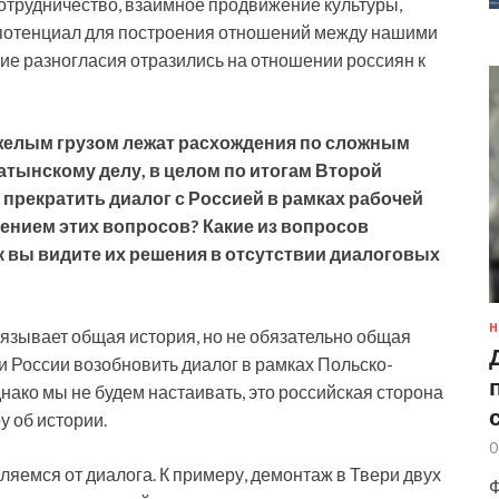
отрудничество, взаимное продвижение культуры,
т потенциал для построения отношений между нашими
кие разногласия отразились на отношении россиян к
желым грузом лежат расхождения по сложным
атынскому делу, в целом по итогам Второй
рекратить диалог с Россией в рамках рабочей
шением этих вопросов? Какие из вопросов
 вы видите их решения в отсутствии диалоговых
Н
вязывает общая история, но не обязательно общая
 России возобновить диалог в рамках Польско-
ако мы не будем настаивать, это российская сторона
у об истории.
0
ляемся от диалога. К примеру, демонтаж в Твери двух
Ф