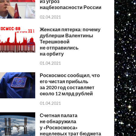
из угроз
нацбезопасности России
02.04.2021
Женская пятерка: почему
дублерши Валентины
Терешковой
не отправились
на орбиту
01.04.2021
Роскосмос сообщил, что
его чистая прибыль
за 2020 год составляет
около 12 млрд рублей
01.04.2021
Счетная палата
не обнаружила
у «Роскосмоса»
нецелевых трат бюджета