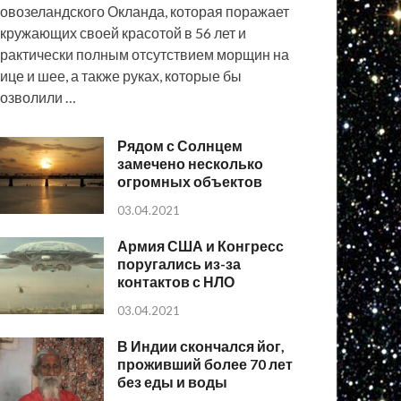
овозеландского Окланда, которая поражает
кружающих своей красотой в 56 лет и
рактически полным отсутствием морщин на
ице и шее, а также руках, которые бы
озволили …
Рядом с Солнцем
замечено несколько
огромных объектов
03.04.2021
Армия США и Конгресс
поругались из-за
контактов с НЛО
03.04.2021
В Индии скончался йог,
проживший более 70 лет
без еды и воды