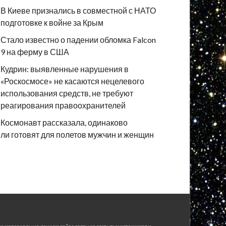
В Киеве признались в совместной с НАТО
подготовке к войне за Крым
Стало известно о падении обломка Falcon
9 на ферму в США
Кудрин: выявленные нарушения в
«Роскосмосе» не касаются нецелевого
использования средств, не требуют
реагирования правоохранителей
Космонавт рассказала, одинаково
ли готовят для полетов мужчин и женщин
е материалы на данном сайте взяты из открытых источников и