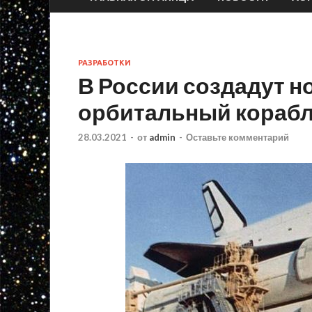
РАЗРАБОТКИ
В России создадут 
орбитальный кораб
28.03.2021
-
от
admin
-
Оставьте комментарий