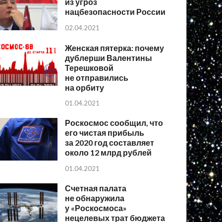
из угроз
нацбезопасности России
02.04.2021
Женская пятерка: почему
дублерши Валентины
Терешковой
не отправились
на орбиту
01.04.2021
Роскосмос сообщил, что
его чистая прибыль
за 2020 год составляет
около 12 млрд рублей
01.04.2021
Счетная палата
не обнаружила
у «Роскосмоса»
нецелевых трат бюджета