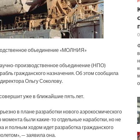
Р
0
Ф
зводственное объединение «МОЛНИЯ»
в
н
 научно-производственное объединение (НПО)
к
рабль гражданского назначения. Об этом сообщила
м
ндиректора Ольгу Соколову.
о
 совершит уже в ближайшие пять лет.
рьезно в плане разработки нового аэрокосмического
о момента были какие-то отдельные наработки, но не
на и полным ходом идет разработка гражданского
олетом», — заявила она.