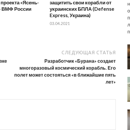
проекта «Ясень-
защитить свои корабли от
н
ю ВМФ России
украинских БПЛА (Defense
о
Express, Украина)
п
03.04.2021
л
п
СЛЕДУЮЩАЯ СТАТЬЯ
вке
Разработчик «Бурана» создает
многоразовый космический корабль. Его
полет может состояться «в ближайшие пять
лет»