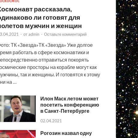
ОСКОСМОС
Космонавт рассказала,
одинаково ли готовят для
полетов мужчин и женщин
3.04.2021
-
от
admin
-
Оставьте комментарий
ото: ТК «Звезда»ТК «Звезда» Уже долгое
ремя работать в сфере космонавтики и
епосредственно отправиться покорять
осмические просторы на корабле могут как
ужчины, так и женщины. И готовятся к этому
ни на …
Илон Маск летом может
посетить конференцию
в Санкт-Петербурге
02.04.2021
Рогозин назвал одну