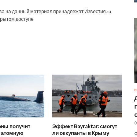
а на данный материал принадлежат Известия.ru
крытом доступе
Н
0
ны получит
Эффект Bayraktar: смогут
 атомную
ли оккупанты в Крыму
Ф